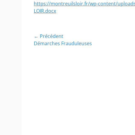
https://montreuilsloir.fr/wp-content/upl
LOIR.docx
Navigation
← Précédent
Article
Démarches Frauduleuses
de
précédent :
l’article