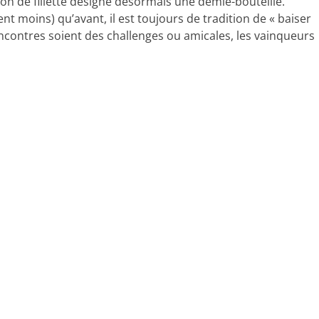
ion de fillette désigne désormais une demie-bouteille.
 moins) qu’avant, il est toujours de tradition de « baiser
rencontres soient des challenges ou amicales, les vainqueurs