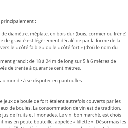
 principalement :
de diamètre, méplate, en bois dur (buis, cormier ou frêne)
tre de gravité est légèrement décalé de par la forme de la
ers le « côté faible » ou le « côté fort » (d’où le nom du
ement grand : de 18 à 24 m de long sur 5 à 6 mètres de
evés de trente à quarante centimètres.
rt au monde à se disputer en pantoufles.
de jeux de boule de fort étaient autrefois couverts par les
 jeux de boules. La consommation de vin est de tradition,
jus de fruits et limonades. Le vin, bon marché, est choisi
t mis en petite bouteille, appelée « fillette ». Désormais les