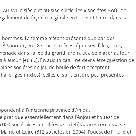
u XVIIIe siècle et au XIXe siècle, les « sociétés » où l’on
 Également de façon marginale en Indre-et-Loire, dans sa
des hommes. La femme n’étant présente que par des
 À Saumur, en 1871, « les mères, épouses, filles, brus,
enade dans l’allée du grand jardin, et a se placer autour
s à aucun jeu (…). En aucun cas il ne devra être question de
taines sociétés de jeu de boule de fort acceptent
hallenges mixtes), celles-ci sont encore peu présentes
spondant à l’ancienne province d’Anjou.
 se pratique essentiellement dans l’Anjou et l’ouest de
5 000 sociétaires appelées « sociétés » ou « cercles », se
aine-et-Loire (312 sociétés en 2004), l’ouest de l’Indre-et-