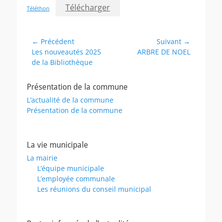
Télécharger
Téléthon
Navigation
← Précédent
Suivant →
Article
Article
Les nouveautés 2025
ARBRE DE NOEL
de
précédent :
suivant :
de la Bibliothèque
l’article
Présentation de la commune
L’actualité de la commune
Présentation de la commune
La vie municipale
La mairie
L’équipe municipale
L’employée communale
Les réunions du conseil municipal