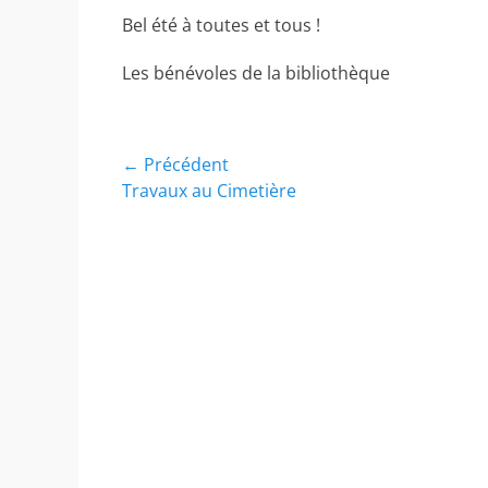
Bel été à toutes et tous !
Les bénévoles de la bibliothèque
Navigation
← Précédent
Article
Travaux au Cimetière
de
précédent :
l’article