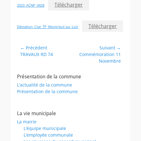
Télécharger
2023_ACNP_0428
Télécharger
Déviation_Cise_TP_Montreuil sur Loir
Navigation
← Précédent
Suivant →
Article
Article
TRAVAUX RD 74
Commémoration 11
de
précédent :
suivant :
Novembre
l’article
Présentation de la commune
L’actualité de la commune
Présentation de la commune
La vie municipale
La mairie
L’équipe municipale
L’employée communale