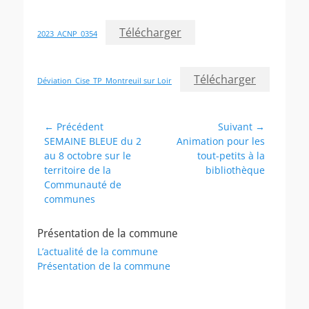
Télécharger
2023_ACNP_0354
Télécharger
Déviation_Cise_TP_Montreuil sur Loir
Navigation
← Précédent
Suivant →
Article
Article
SEMAINE BLEUE du 2
Animation pour les
de
précédent :
suivant :
au 8 octobre sur le
tout-petits à la
l’article
territoire de la
bibliothèque
Communauté de
communes
Présentation de la commune
L’actualité de la commune
Présentation de la commune