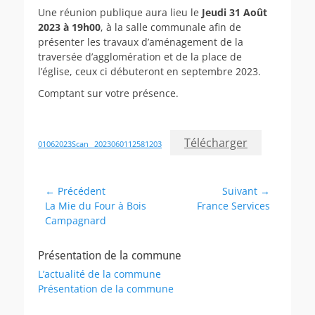
Une réunion publique aura lieu le
Jeudi 31 Août
2023 à 19h00
, à la salle communale afin de
présenter les travaux d’aménagement de la
traversée d’agglomération et de la place de
l’église, ceux ci débuteront en septembre 2023.
Comptant sur votre présence.
Télécharger
01062023Scan _2023060112581203
Navigation
← Précédent
Suivant →
Article
Article
La Mie du Four à Bois
France Services
de
précédent :
suivant :
Campagnard
l’article
Présentation de la commune
L’actualité de la commune
Présentation de la commune