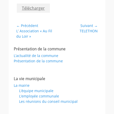
Télécharger
Navigation
← Précédent
Suivant →
Article
Article
L’ Association « Au Fil
TELETHON
de
précédent :
suivant :
du Loir »
l’article
Présentation de la commune
L’actualité de la commune
Présentation de la commune
La vie municipale
La mairie
L’équipe municipale
L’employée communale
Les réunions du conseil municipal