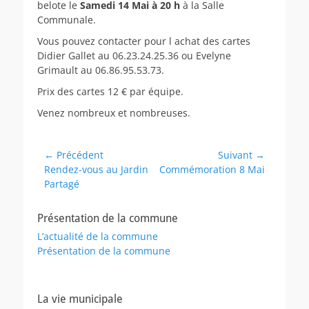
belote le
Samedi 14 Mai à 20 h
à la Salle
Communale.
Vous pouvez contacter pour l achat des cartes
Didier Gallet au 06.23.24.25.36 ou Evelyne
Grimault au 06.86.95.53.73.
Prix des cartes 12 € par équipe.
Venez nombreux et nombreuses.
Navigation
← Précédent
Suivant →
Article
Article
Rendez-vous au Jardin
Commémoration 8 Mai
de
précédent :
suivant :
Partagé
l’article
Présentation de la commune
L’actualité de la commune
Présentation de la commune
La vie municipale