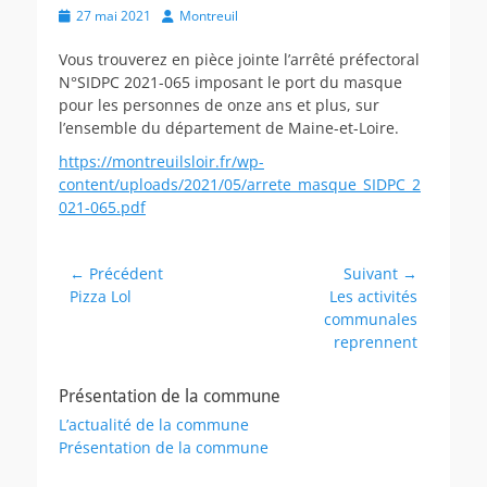
Posted
Author
27 mai 2021
Montreuil
on
Vous trouverez en pièce jointe l’arrêté préfectoral
N°SIDPC 2021-065 imposant le port du masque
pour les personnes de onze ans et plus, sur
l’ensemble du département de Maine-et-Loire.
https://montreuilsloir.fr/wp-
content/uploads/2021/05/arrete_masque_SIDPC_2
021-065.pdf
Navigation
← Précédent
Suivant →
Article
Article
Pizza Lol
Les activités
de
précédent :
suivant :
communales
l’article
reprennent
Présentation de la commune
L’actualité de la commune
Présentation de la commune