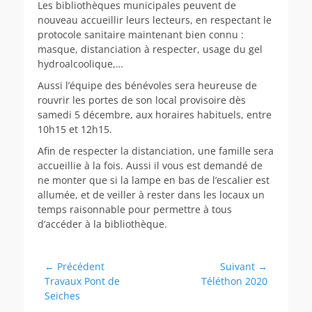
Les bibliothèques municipales peuvent de
nouveau accueillir leurs lecteurs, en respectant le
protocole sanitaire maintenant bien connu :
masque, distanciation à respecter, usage du gel
hydroalcoolique,…
Aussi l’équipe des bénévoles sera heureuse de
rouvrir les portes de son local provisoire dès
samedi 5 décembre, aux horaires habituels, entre
10h15 et 12h15.
Afin de respecter la distanciation, une famille sera
accueillie à la fois. Aussi il vous est demandé de
ne monter que si la lampe en bas de l’escalier est
allumée, et de veiller à rester dans les locaux un
temps raisonnable pour permettre à tous
d’accéder à la bibliothèque.
Navigation
← Précédent
Suivant →
Article
Article
Travaux Pont de
Téléthon 2020
de
précédent :
suivant :
Seiches
l’article