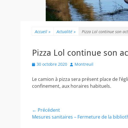
Accueil
»
Actualité
»
Pizza Lol continue son act
Pizza Lol continue son ac
Posted
Author
30 octobre 2020
Montreuil
on
Le camion à pizza sera présent place de l’égl
confinement, aux horaires habituels.
Navigation
← Précédent
Article
Mesures sanitaires – Fermeture de la biblio
de
précédent :