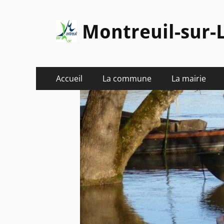
Montreuil-sur-L
Menu
Aller
Accueil
La commune
La mairie
au
principal
contenu