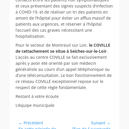
et ceux présentant des signes suspects d’infection
à COVID-19, et de réaliser un tri des patients en
amont de l’hôpital pour éviter un afflux massif de
patients aux urgences, et réserver à l’hôpital
l’accueil des cas graves nécessitant une
hospitalisation.
Pour le secteur de Montreuil sur Loir,
le COVILLE
de rattachement se situe à Seiches-sur-le-Loir
.
L’accès au centre COVILLE se fait exclusivement
après y avoir été orienté par son médecin
généraliste au cours d’un appel téléphonique ou
d’une téléconsultation. Le bon fonctionnement de
ce réseau COVILLE exceptionnel repose sur le
respect de cette règle fondamentale.
Restant à votre écoute
L’équipe municipale
Navigation
← Précédent
Suivant →
Article
Article
En cette période de
Plan de Sauvegarde