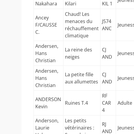
Jeunes
Nakahara
Kilari
KIL 1
Chaud! Les
Ancey
menaces du
J574
F/CAUSSE
Jeunes
réchauffement
ANC
C.
climatique
Andersen,
La reine des
CJ
Hans
Jeunes
neiges
AND
Christian
Andersen,
La petite fille
CJ
Hans
Jeunes
aux allumettes
AND
Christian
RF
ANDERSON
Ruines T.4
CAR
Adulte
Kevin
4
Anderson,
Les petits
RJ
Laurie
vétérinaires :
Jeunes
AND