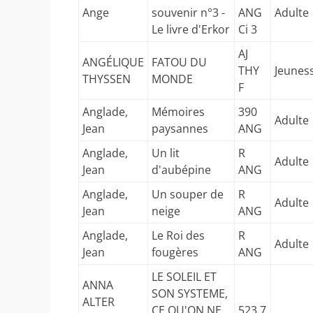
Ange
souvenir n°3 -
ANG
Adulte
Le livre d'Erkor
Ci 3
AJ
ANGÉLIQUE
FATOU DU
THY
Jeunes
THYSSEN
MONDE
F
Anglade,
Mémoires
390
Adulte
Jean
paysannes
ANG
Anglade,
Un lit
R
Adulte
Jean
d'aubépine
ANG
Anglade,
Un souper de
R
Adulte
Jean
neige
ANG
Anglade,
Le Roi des
R
Adulte
Jean
fougères
ANG
LE SOLEIL ET
ANNA
SON SYSTEME,
ALTER
CE QU'ON NE
523.7