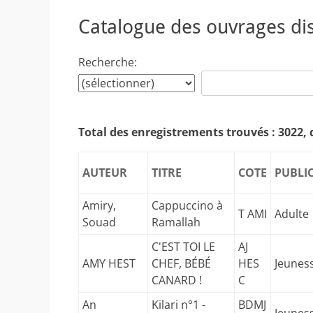
Catalogue des ouvrages di
Recherche:
Total des enregistrements trouvés : 3022, 
AUTEUR
TITRE
COTE
PUBLI
Amiry,
Cappuccino à
T AMI
Adulte
Souad
Ramallah
C'EST TOI LE
AJ
AMY HEST
CHEF, BÉBÉ
HES
Jeunes
CANARD !
C
An
Kilari n°1 -
BDMJ