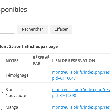
sponibles
dont 25 sont affichés par page
RÉSERVÉ
C
NOTES
LIEN DE RÉSERVATION
PAR
montreuilsloir.fr/index.php/res
Témoignage
pid=CT10847
3 ans et +
montreuilsloir.fr/index.php/res
se
Nouveauté
pid=CA12398
Manga
montreuilsloir.fr/index.php/res