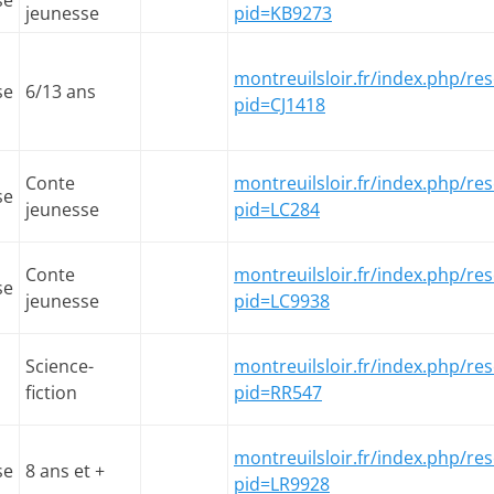
se
jeunesse
pid=KB9273
montreuilsloir.fr/index.php/res
se
6/13 ans
pid=CJ1418
Conte
montreuilsloir.fr/index.php/res
se
jeunesse
pid=LC284
Conte
montreuilsloir.fr/index.php/res
se
jeunesse
pid=LC9938
Science-
montreuilsloir.fr/index.php/res
fiction
pid=RR547
montreuilsloir.fr/index.php/res
se
8 ans et +
pid=LR9928