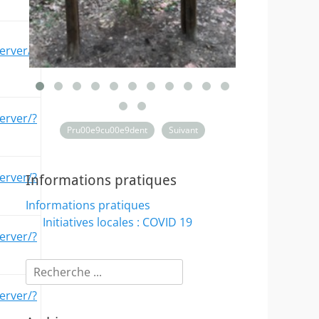
erver/?
erver/?
Pru00e9cu00e9dent
Suivant
erver/?
Informations pratiques
Informations pratiques
Initiatives locales : COVID 19
erver/?
Rechercher :
erver/?