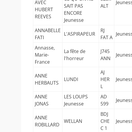
AVEC
Jeunes
SAIT PAS
ALT
HUBERT
ENCORE
REEVES
Jeunesse
ANNABELLE
RJ
L'ASPIRAPEUR
Jeunes
FATI
FAT A
Annasse,
La fête de
J745
Marie-
Jeunes
l'horreur
ANN
France
AJ
ANNE
LUNDI
HER
Jeunes
HERBAUTS
L
ANNE
LES LOUPS
AD
Jeunes
JONAS
Jeunesse
599
BDJ
ANNE
WELLAN
CHE
Jeunes
ROBILLARD
C 1