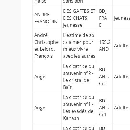
Halse
Sans abri
DES GAFFES ET
BDJ
ANDRE
DES CHATS
FRA
Jeunes
FRANQUIN
Jeunesse
D
André,
L'estime de soi
Christophe
: s'aimer pour
155.2
Adulte
et Lelord,
mieux vivre
AND
François
avec les autres
La cicatrice du
BD
souvenir n°2 -
Ange
ANG
Adulte
Le cristal de
Ci 2
Baïn
La cicatrice du
BD
souvenir n°1 -
Ange
ANG
Adulte
Les évadés de
Ci 1
Kanash
La cicatrice du
BD