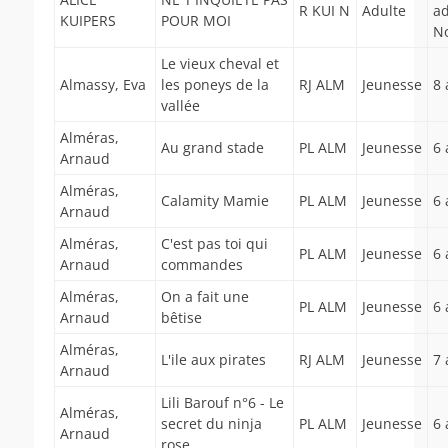
R KUI N
Adulte
ad
KUIPERS
POUR MOI
N
Le vieux cheval et
Almassy, Eva
les poneys de la
RJ ALM
Jeunesse
8 
vallée
Alméras,
Au grand stade
PL ALM
Jeunesse
6 
Arnaud
Alméras,
Calamity Mamie
PL ALM
Jeunesse
6 
Arnaud
Alméras,
C'est pas toi qui
PL ALM
Jeunesse
6 
Arnaud
commandes
Alméras,
On a fait une
PL ALM
Jeunesse
6 
Arnaud
bêtise
Alméras,
L'ile aux pirates
RJ ALM
Jeunesse
7 
Arnaud
Lili Barouf n°6 - Le
Alméras,
secret du ninja
PL ALM
Jeunesse
6 
Arnaud
rose