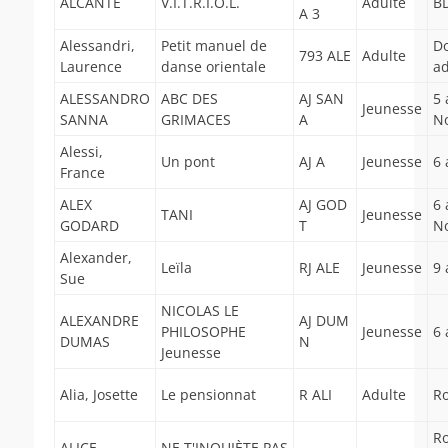
ALCANTE
V.I.T.R.I.O.L.
Adulte
BD
A 3
Alessandri,
Petit manuel de
D
793 ALE
Adulte
Laurence
danse orientale
ad
ALESSANDRO
ABC DES
AJ SAN
5 
Jeunesse
SANNA
GRIMACES
A
N
Alessi,
Un pont
AJ A
Jeunesse
6 
France
ALEX
AJ GOD
6 
TANI
Jeunesse
GODARD
T
N
Alexander,
Leïla
RJ ALE
Jeunesse
9 
Sue
NICOLAS LE
ALEXANDRE
AJ DUM
PHILOSOPHE
Jeunesse
6 
DUMAS
N
Jeunesse
Alia, Josette
Le pensionnat
R ALI
Adulte
R
R
ALICE
NE T'INQUIÈTE PAS