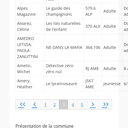
Alpes
Le guide des
579.6
D
Adulte
Magazine
champignons
ALP
ad
Alvarez,
Les lois naturelles
D
370 ALV
Adulte
Céline
de l'enfant
ad
AMEDEO
LETIZIA,
D
NE DANS LA MAFIA
364.106
Adulte
PAOLA
ad
ZANUTTINI
Amelin,
Détective zéro
RJ AME
Adulte
8 
Michel
zéro nul
Amery,
J567
Le tyrannosaure
Jeunesse
6/
Heather
AME
1
2
3
4
5
Présentation de la commune