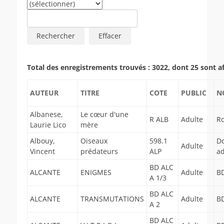
Total des enregistrements trouvés : 3022, dont 25 sont a
AUTEUR
TITRE
COTE
PUBLIC
N
Albanese,
Le cœur d'une
R ALB
Adulte
R
Laurie Lico
mère
Albouy,
Oiseaux
598.1
D
Adulte
Vincent
prédateurs
ALP
ad
BD ALC
ALCANTE
ENIGMES
Adulte
BD
A 1/3
BD ALC
ALCANTE
TRANSMUTATIONS
Adulte
BD
A 2
BD ALC